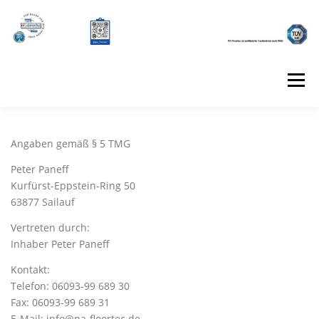
Zum Inhalt springen
Menü
BESCHICHTUNGSSYSTEME
Angaben gemäß § 5 TMG
Peter Paneff
Kurfürst-Eppstein-Ring 50
UNSERE PARTNER
63877 Sailauf
Vertreten durch:
KONTAKT
IMPRESSUM
Inhaber Peter Paneff
Kontakt:
Telefon: 06093-99 689 30
Fax: 06093-99 689 31
E-Mail: info@pa-floortec.de